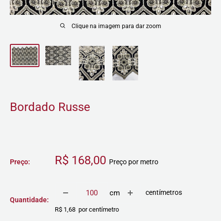
Clique na imagem para dar zoom
Bordado Russe
Preço
R$ 168,00
Preço:
Preço por metro
promocional
centímetros
cm
Quantidade:
R$ 1,68 por centímetro