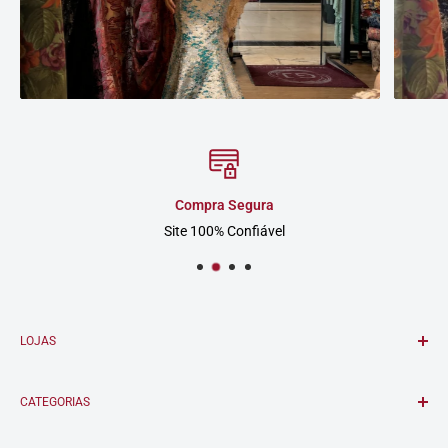
Compra Segura
Site 100% Confiável
LOJAS
GJ TECIDOS
CATEGORIAS
Ladeira Porto Geral, 73 - 1° andar.
Centro - São Paulo.
Todas as Categorias